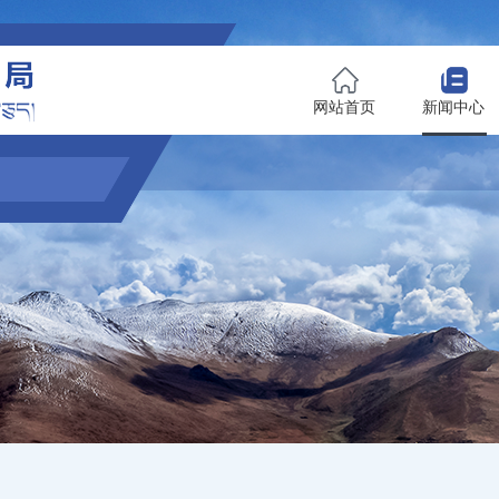
网站首页
新闻中心