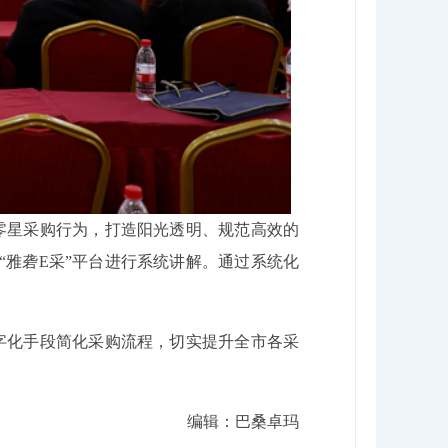
零星采购行为，打造阳光透明、规范高效的
雅砻E采”平台进行系统讲解。通过系统化
字化手段简化采购流程，切实提升全市各采
编辑：巴桑卓玛