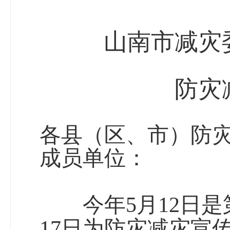
山南市减灾
防灾
各
县（区、市）
防
成员单位：
5
12
今年
月
日是
1
7
日为防灾减灾宣