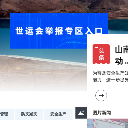
国
委、
从应急管理部获
民法院、最高人民
山
动 ..
为普及安全生产
能力，进一步提升“
市
效率
图片新闻
管理
防灾减灾
安全生产
7月30日，市应
进会，全面贯彻落