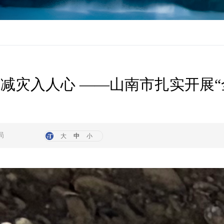
灾减灾入人心 ——山南市扎实开展“
局
大
中
小