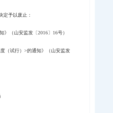
决定予以废止：
知》
（山安监发
〔
2016
〕
16
号）
制度（试行）
>
的通知》
（山安监发
局