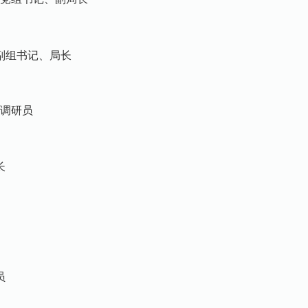
组书记、局长
调研员
长
员